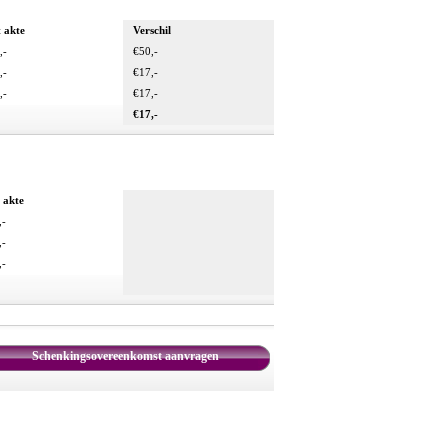
 akte
Verschil
,-
€50,-
,-
€17,-
,-
€17,-
€17,-
 akte
,-
,-
,-
Schenkingsovereenkomst aanvragen