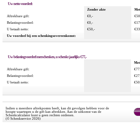
Uw netto voordeel:
Zonder akte
Met
Aftrekbare gift:
€0,-
€50
Belastingvoordeel:
€0,-
€17
U betaalt netto:
€50,-
€33
Uw voordeel bij een schenkingsovereenkomst:
Uw belastingvoordeel meeschenken, u schenkt jaarlijks €77,-
Met
Aftrekbare gift:
€77
Belastingvoordeel:
€27
U betaalt netto:
€50
Indien u meerdere aftrekposten heeft, kan dit gevolgen hebben voor de
hoogte waartegen u de gift kan aftrekken. Aan de uitkomst van de
Schenkcalculator kunt u geen rechten ontlenen.
(© Schenkservice 2026)