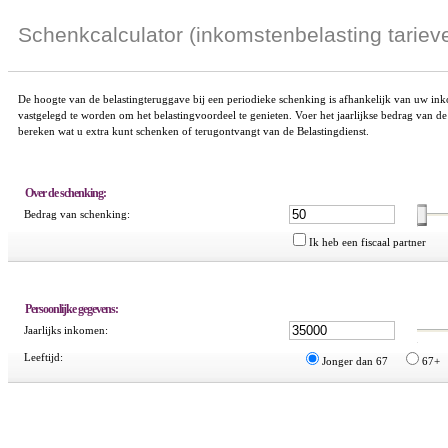
Schenkcalculator (inkomstenbelasting tariev
De hoogte van de belastingteruggave bij een periodieke schenking is afhankelijk van uw inkom
vastgelegd te worden om het belastingvoordeel te genieten. Voer het jaarlijkse bedrag van d
bereken wat u extra kunt schenken of terugontvangt van de Belastingdienst.
Over de schenking:
Bedrag van schenking:
Ik heb een fiscaal partner
Persoonlijke gegevens:
Jaarlijks inkomen:
Leeftijd:
Jonger dan 67
67+